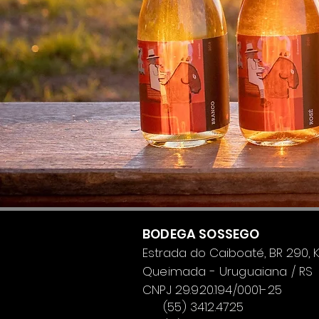
BODEGA SOSSEGO
Estrada do Caiboaté,
BR 290, 
Queimada
-
Uruguaiana / RS
CNPJ 29.920.194/0001-25
(55) 3412.4725